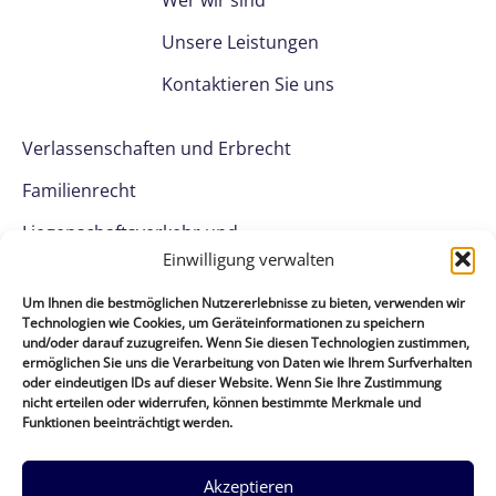
Unsere Leistungen
Kontaktieren Sie uns
Verlassenschaften und Erbrecht
Familienrecht
Liegenschaftsverkehr und
Grundbuchsrecht
Einwilligung verwalten
Unternehmensgründung und
Um Ihnen die bestmöglichen Nutzererlebnisse zu bieten, verwenden wir
Firmenbuchrecht
Technologien wie Cookies, um Geräteinformationen zu speichern
und/oder darauf zuzugreifen. Wenn Sie diesen Technologien zustimmen,
ermöglichen Sie uns die Verarbeitung von Daten wie Ihrem Surfverhalten
Kaiser Franz Joseph-Ring 30,
oder eindeutigen IDs auf dieser Website. Wenn Sie Ihre Zustimmung
2500 Baden
nicht erteilen oder widerrufen, können bestimmte Merkmale und
Funktionen beeinträchtigt werden.
Telefon: 02252 / 209 222
Fax: 02252 / 209 222 – 30
Akzeptieren
E-mail: notariat@pouzar.at